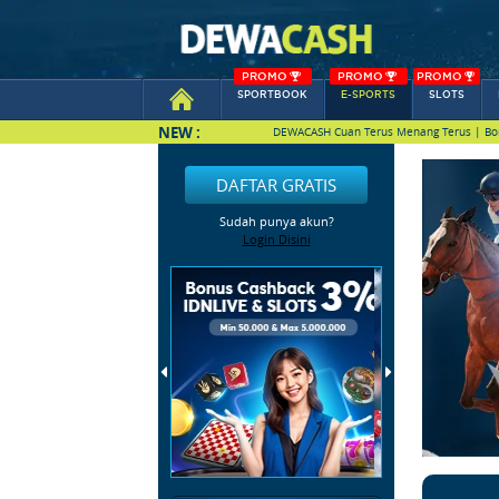
PROMO
PROMO
PROMO
SPORTBOOK
E-SPORTS
SLOTS
NEW :
DEWACASH Cuan Terus Menang Terus | Bonus D
DAFTAR GRATIS
Sudah punya akun?
Login Disini