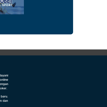
|
layani
online
engan
oker.
baru.
an dan